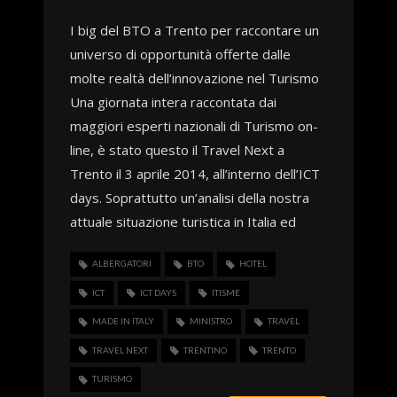
Tech
I big del BTO a Trento per raccontare un
Turismo
universo di opportunità offerte dalle
Web
molte realtà dell’innovazione nel Turismo
Una giornata intera raccontata dai
maggiori esperti nazionali di Turismo on-
line, è stato questo il Travel Next a
Trento il 3 aprile 2014, all’interno dell’ICT
days. Soprattutto un’analisi della nostra
attuale situazione turistica in Italia ed
ALBERGATORI
BTO
HOTEL
ICT
ICT DAYS
ITISME
MADE IN ITALY
MINISTRO
TRAVEL
TRAVEL NEXT
TRENTINO
TRENTO
TURISMO