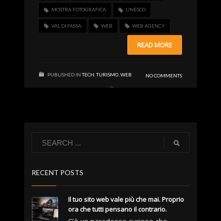
MOSTRA FOTOGRAFICA
UNESCO
VAL DI FASSA
WEB
WEB AGENCY
READ MORE
PUBLISHED IN
TECH
,
TURISMO
,
WEB
NO COMMENTS
RECENT POSTS
Il tuo sito web vale più che mai. Proprio
ora che tutti pensano il contrario.