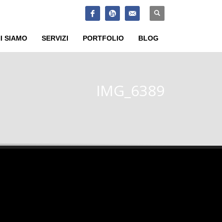
SUPPORT
×
I SIAMO
SERVIZI
PORTFOLIO
BLOG
IMG_6389