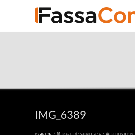
RECENT POSTS
Il tuo sito web vale più che mai. Proprio 
C’è un paradosso curioso che osser
L’Intelligenza Artificiale è arrivata anche 
Qualche settimana fa un amico mi ha
Ritorno alle origini
Questa mattina mi sono svegliato e 
IMG_6389
Menu Digitale
Il tuo Menu Digitale Le nuove disposi
BY
ANTON
/
MARTEDÌ, 15 APRILE 2014
/
PUBLISHED IN