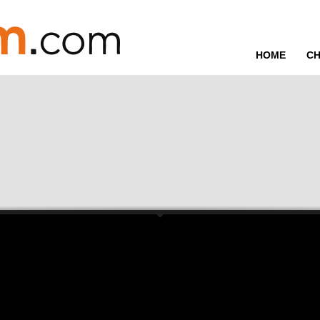
HOME
CH
ora che tutti pensano il contrario.
vo semp...
in Val di Fassa. E cambia il modo in cui i turisti scelgono il tuo hotel.
 raccontato ...
ho visto que...
zioni anti...