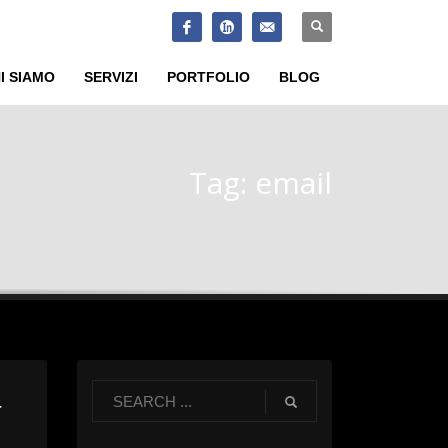
SUPPORT
×
I SIAMO
SERVIZI
PORTFOLIO
BLOG
Tag: email
r