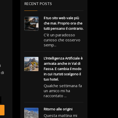
RECENT POSTS
Il tuo sito web vale più
che mai. Proprio ora che
tutti pensano il contrario.
C’è un paradosso
curioso che osservo
semp...
L’Intelligenza Artificiale è
arrivata anche in Val di
i
Fassa. E cambia il modo
 di
in cui i turisti scelgono il
tuo hotel.
Qualche settimana fa
un amico mi ha
raccontato ...
Ritorno alle origini
Questa mattina mi