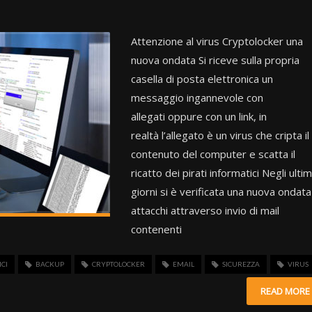
ettive per il futuro
Attenzione al virus Cryptolocker una
on-l...
nuova ondata Si riceve sulla propria
casella di posta elettronica un
messaggio ingannevole con
allegati oppure con un link, in
realtà l’allegato è un virus che cripta il
contenuto del computer e scatta il
ricatto dei pirati informatici Negli ultim
giorni si è verificata una nuova ondata
attacchi attraverso invio di mail
contenenti
CI
BACKUP
CRYPTOLOCKER
EMAIL
SICUREZZA
VIRUS
READ MORE