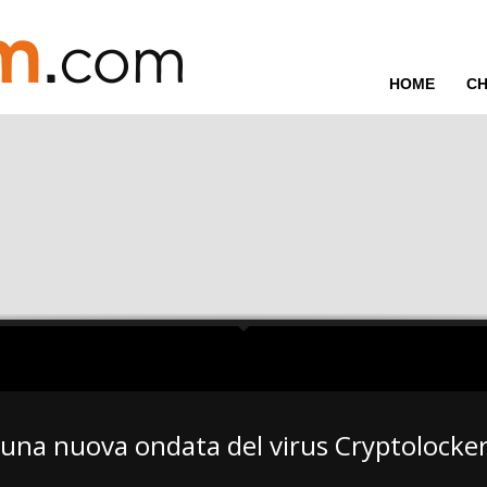
HOME
CH
ora che tutti pensano il contrario.
vo semp...
in Val di Fassa. E cambia il modo in cui i turisti scelgono il tuo hotel.
 raccontato ...
ho visto que...
… una nuova ondata del virus Cryptolocke
zioni anti...