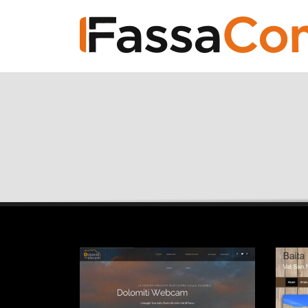
RECENT POSTS
Il tuo sito web vale più che mai. Proprio 
C’è un paradosso curioso che osser
L’Intelligenza Artificiale è arrivata anche 
Qualche settimana fa un amico mi ha
Ritorno alle origini
Questa mattina mi sono svegliato e 
Menu Digitale
Il tuo Menu Digitale Le nuove disposi