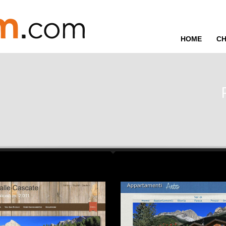
HOME
CH
ora che tutti pensano il contrario.
vo semp...
in Val di Fassa. E cambia il modo in cui i turisti scelgono il tuo hotel.
 raccontato ...
ho visto que...
zioni anti...