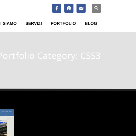
SUPPORT
×
I SIAMO
SERVIZI
PORTFOLIO
BLOG
Portfolio Category:
CSS3